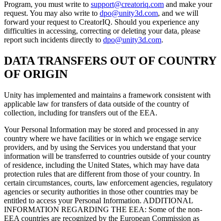
Program, you must write to
support@creatoriq.com
and make your
request. You may also write to
dpo@unity3d.com
, and we will
forward your request to CreatorIQ. Should you experience any
difficulties in accessing, correcting or deleting your data, please
report such incidents directly to
dpo@unity3d.com
.
DATA TRANSFERS OUT OF COUNTRY
OF ORIGIN
Unity has implemented and maintains a framework consistent with
applicable law for transfers of data outside of the country of
collection, including for transfers out of the EEA.
Your Personal Information may be stored and processed in any
country where we have facilities or in which we engage service
providers, and by using the Services you understand that your
information will be transferred to countries outside of your country
of residence, including the United States, which may have data
protection rules that are different from those of your country. In
certain circumstances, courts, law enforcement agencies, regulatory
agencies or security authorities in those other countries may be
entitled to access your Personal Information. ADDITIONAL
INFORMATION REGARDING THE EEA: Some of the non-
EEA countries are recognized by the European Commission as