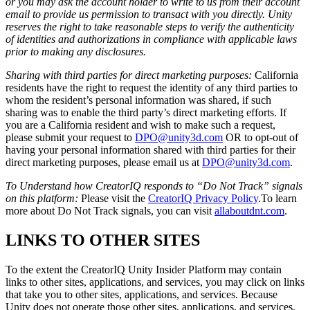
or you may ask the account holder to write to us from their account
email to provide us permission to transact with you directly. Unity
reserves the right to take reasonable steps to verify the authenticity
of identities and authorizations in compliance with applicable laws
prior to making any disclosures.
Sharing with third parties for direct marketing purposes:
California
residents have the right to request the identity of any third parties to
whom the resident’s personal information was shared, if such
sharing was to enable the third party’s direct marketing efforts. If
you are a California resident and wish to make such a request,
please submit your request to
DPO@unity3d.com
OR to opt-out of
having your personal information shared with third parties for their
direct marketing purposes, please email us at
DPO@unity3d.com
.
To Understand how CreatorIQ responds to “Do Not Track” signals
on this platform:
Please visit the
CreatorIQ Privacy Policy
.To learn
more about Do Not Track signals, you can visit
allaboutdnt.com
.
LINKS TO OTHER SITES
To the extent the CreatorIQ Unity Insider Platform may contain
links to other sites, applications, and services, you may click on links
that take you to other sites, applications, and services. Because
Unity does not operate those other sites, applications, and services,