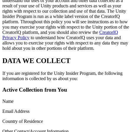
Descubra mais de 25 plataformas que o Unity suporta
Alcançar excelência operacional
É iniciante no Unity? Comece sua jornada
understand our uses of your account and other data collected as a
Insights
Junte-se a desenvolvedores, criadores e insiders
result of your use of Unity products and services as well as your
rights with respect to our collection and use of that data. The Unity
LiveOps
Varejo
Tutoriais
Insider Program is run as a white label version of the CreatorIQ
Estudos de caso
Prêmios Unity
Insights pós-lançamento e operações de jogos ao vivo
Transformar experiências em loja em experiências online
Dicas práticas e melhores práticas
platform. Throughout this policy you will see instructions as to how
Histórias de sucesso do mundo real
Celebrando criadores do Unity em todo o mundo
Amplie
Educação
you may exercise your rights with respect to the Unity portion of the
Automotivo
CreatorIQ platform, and you should also review the
CreatorIQ
Guias de melhores práticas
Aquisição de usuários
Impulsione a inovação e as experiências dentro do carro
Para estudantes
Privacy Policy
to understand how CreatorIQ uses your data and
Dicas e truques de especialistas
Seja descoberto e adquira usuários móveis
Veja todas as indústrias
Impulsione sua carreira
allows you to exercise your rights with respect to any data they may
hold about you in other portions of their platform.
Demonstrações
In-App Purchase
Para educadores
Demonstrações, amostras e blocos de construção
Gerencie as IAP em todas as lojas e no modelo D2C (direto ao
Impulsione seu ensino
DATA WE COLLECT
Todos os recursos
consumidor).
Novidades
Concessão de Licença Educacional
If you are registered for the Unity Insider Program, the following
Monetização
Leve o poder do Unity para sua instituição
information is collected by us about you:
Blog
Conecte jogadores com os jogos certos
Atualizações, informações e dicas técnicas
Anuncie com o Unity
Monetize com o Unity
Certificações
Active Collection from You
Casos de uso
Prove sua maestria em Unity
Notícias
Name
Notícias, histórias e centro de imprensa
Jogos de dispositivos móveis
Crie e faça crescer sucessos móveis com o Unity
Email Address
Country of Residence
Jogos Independentes
Lance grandes jogos com pequenas equipes
Other Contact/Account Information