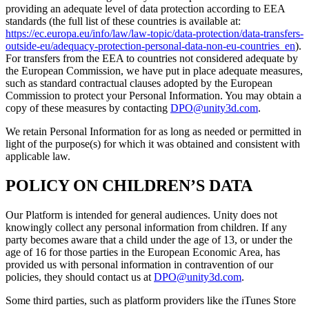
providing an adequate level of data protection according to EEA
standards (the full list of these countries is available at:
https://ec.europa.eu/info/law/law-topic/data-protection/data-transfers-
outside-eu/adequacy-protection-personal-data-non-eu-countries_en
).
For transfers from the EEA to countries not considered adequate by
the European Commission, we have put in place adequate measures,
such as standard contractual clauses adopted by the European
Commission to protect your Personal Information. You may obtain a
copy of these measures by contacting
DPO@unity3d.com
.
We retain Personal Information for as long as needed or permitted in
light of the purpose(s) for which it was obtained and consistent with
applicable law.
POLICY ON CHILDREN’S DATA
Our Platform is intended for general audiences. Unity does not
knowingly collect any personal information from children. If any
party becomes aware that a child under the age of 13, or under the
age of 16 for those parties in the European Economic Area, has
provided us with personal information in contravention of our
policies, they should contact us at
DPO@unity3d.com
.
Some third parties, such as platform providers like the iTunes Store