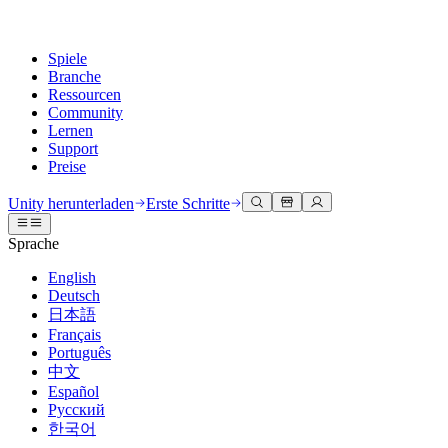
Spiele
Branche
Ressourcen
Community
Lernen
Support
Preise
Entwicklung
Anwendungsfälle
Technische Bibliothek
Community Hub
Für jedes Niveau
Kundendienstoptionen
Unity herunterladen
Erste Schritte
Unity Engine
3D-Zusammenarbeit
Dokumentation
Diskussionen
Unity Learn
Hilfe erhalten
Sprache
Erstellen Sie 2D- und 3D-Spiele für jede Plattform
Erstellen und überprüfen Sie 3D-Projekte in Echtzeit
Meistern Sie Unity-Fähigkeiten kostenlos
Wir helfen Ihnen, mit Unity erfolgreich zu sein
Offizielle Benutzerhandbücher und API-Referenzen
Diskutieren, Probleme lösen und verbinden
English
Zusammenarbeit
Immersive Schulung
Professionelles Training
Erfolgspläne
Deutsch
Entwicklertools
Veranstaltungen
Schnell mit Ihrem Team zusammenarbeiten und iterieren
In immersiven Umgebungen trainieren
Verbessern Sie Ihr Team mit Unity-Trainern
Erreichen Sie Ihre Ziele schneller mit Expertenunterstützung
日本語
Versionsfreigaben und Fehlerverfolgung
Globale und lokale Veranstaltungen
Unity herunterladen
Neu bei Unity
Français
Gemeinschaftsgeschichten
Kundenerlebnisse
FAQ
Português
Roadmap
Abonnements und Preise
Interaktive 3D-Erlebnisse erstellen
Erste Schritte
Antworten auf häufige Fragen
中文
Bevorstehende Funktionen überprüfen
Made with Unity
Bereitstellen
Branchen
Beginnen Sie noch heute mit dem Lernen
Español
Präsentation von Unity-Schöpfern
Русский
Kontakt aufnehmen
Glossar
한국어
Multiplattform
Fertigung
Unity Essential Pathways
Verbinden Sie sich mit unserem Team
Bibliothek technischer Begriffe
Livestreams