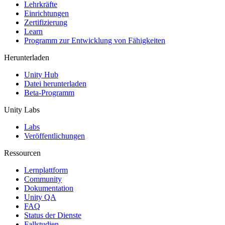
XR-Spiele
Lehrkräfte
XR-Spiele plattformübergreifend starten
Einrichtungen
Zertifizierung
Learn
Multiplayer-Spiele
Programm zur Entwicklung von Fähigkeiten
Vereinfachte Entwicklung von Multiplayer-Spielen
Herunterladen
Unity Hub
Datei herunterladen
Beta-Programm
Unity Labs
Labs
Veröffentlichungen
Ressourcen
Lernplattform
Community
Dokumentation
Unity QA
FAQ
Status der Dienste
Fallstudien