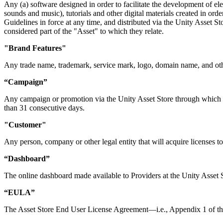
XR-Spiele
Any (a) software designed in order to facilitate the development of e
XR-Spiele plattformübergreifend starten
sounds and music), tutorials and other digital materials created in o
Guidelines in force at any time, and distributed via the Unity Asset St
considered part of the "Asset" to which they relate.
Multiplayer-Spiele
Vereinfachte Entwicklung von Multiplayer-Spielen
"Brand Features"
Any trade name, trademark, service mark, logo, domain name, and other
“Campaign”
Any campaign or promotion via the Unity Asset Store through which lice
than 31 consecutive days.
"Customer"
Any person, company or other legal entity that will acquire licenses to
“Dashboard”
The online dashboard made available to Providers at the Unity Asset 
“EULA”
The Asset Store End User License Agreement—i.e., Appendix 1 of t