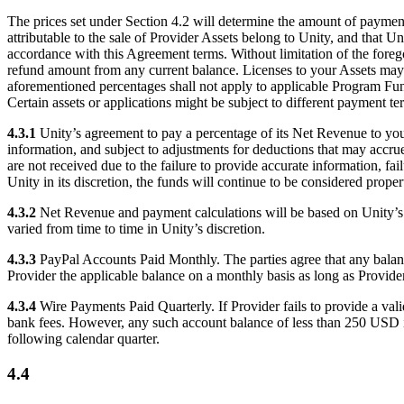
The prices set under Section 4.2 will determine the amount of paymen
attributable to the sale of Provider Assets belong to Unity, and that Un
accordance with this Agreement terms. Without limitation of the fore
refund amount from any current balance. Licenses to your Assets may b
aforementioned percentages shall not apply to applicable Program Fund
Certain assets or applications might be subject to different payment t
4.3.1
Unity’s agreement to pay a percentage of its Net Revenue to you
information, and subject to adjustments for deductions that may accru
are not received due to the failure to provide accurate information, f
Unity in its discretion, the funds will continue to be considered proper
4.3.2
Net Revenue and payment calculations will be based on Unity’s 
varied from time to time in Unity’s discretion.
4.3.3
PayPal Accounts Paid Monthly. The parties agree that any balanc
Provider the applicable balance on a monthly basis as long as Provide
4.3.4
Wire Payments Paid Quarterly. If Provider fails to provide a va
bank fees. However, any such account balance of less than 250 USD in 
following calendar quarter.
4.4