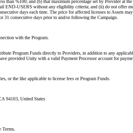
e less than %100; and (b) that maximum percentage set by Provider at the 
all END-USERS without any eligibility criteria; and (ii) do not offer mo
nsecutive days each time. The price for affected licenses to Assets ma
 for 31 consecutive days prior to and/or following the Campaign.
nnection with the Program.
ntribute Program Funds directly to Providers, in addition to any applicabl
 have provided Unity with a valid Payment Processor account for payme
s, or the like applicable to license fees or Program Funds.
CA 94103, United States
re Terms.