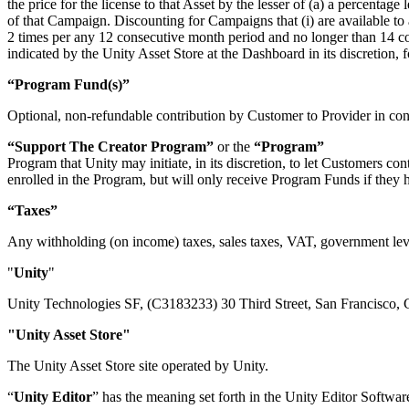
the price for the license to that Asset by the lesser of (a) a percentag
of that Campaign. Discounting for Campaigns that (i) are available to 
2 times per any 12 consecutive month period and no longer than 14 co
indicated by the Unity Asset Store at the Dashboard in its discretion,
“Program Fund(s)”
Optional, non-refundable contribution by Customer to Provider in co
“Support The Creator Program”
or the
“Program”
Program that Unity may initiate, in its discretion, to let Customers co
enrolled in the Program, but will only receive Program Funds if they
“Taxes”
Any withholding (on income) taxes, sales taxes, VAT, government levie
"
Unity
"
Unity Technologies SF, (C3183233) 30 Third Street, San Francisco, 
"Unity Asset Store"
The Unity Asset Store site operated by Unity.
“
Unity Editor
” has the meaning set forth in the Unity Editor Softwa