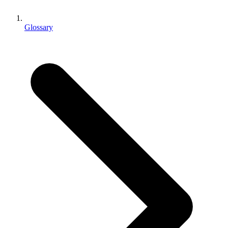
XR-Spiele
XR-Spiele plattformübergreifend starten
Glossary
Multiplayer-Spiele
Vereinfachte Entwicklung von Multiplayer-Spielen