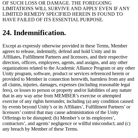
OF SUCH LOSS OR DAMAGE. THE FOREGOING
LIMITATIONS WILL SURVIVE AND APPLY EVEN IF ANY
LIMITED REMEDY SPECIFIED HEREIN IS FOUND TO
HAVE FAILED OF ITS ESSENTIAL PURPOSE.
24. Indemnification.
Except as expressly otherwise provided in these Terms, Member
agrees to release, indemnify, defend and hold Unity and its
Affiliates, Fulfillment Partners and licensors, and their respective
directors, officers, employees, agents, and assigns, and any other
organizations related to the Academic Alliance Program or any other
Unity program, software, product or services referenced herein or
provided to Member in connection herewith, harmless from any and
all claims, injuries, damages, expenses (including reasonable legal
fees), or losses to person or property and/or liabilities of any nature
that in any way arise from MEMBER’s exercise or attempted
exercise of any rights hereunder, including (a) any condition caused
by events beyond Unity’s or its Affiliates’, Fulfillment Partners’ or
licensors’ control that may cause administration of the Unity
Offerings to be disrupted; (b) Member’s or its employees’,
contractors’, and agents’ negligence or willful misconduct; and (c)
any breach by Member of these Terms.