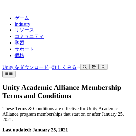
ゲーム
Industry
リソース
コミュニティ
学習
サポート
価格
開発
活用事例
技術ライブラリ
コミュニティハブ
すべてのレベルに対応
サポートオプション
Unity をダウンロード
詳しくみる
Unity Learn
Unityエンジン
3Dコラボレーション
ドキュメント
ディスカッション
ヘルプを得る
無料でUnityスキルをマスターする
任意のプラットフォーム向けに2Dおよび3Dゲームを構築
リアルタイムで3Dプロジェクトを構築およびレビューする
Unityで成功するためのサポート
Unity Academic Alliance Membership
公式ユーザーマニュアルとAPIリファレンス
議論、問題解決、つながる
Terms and Conditions
プロフェッショナルトレーニング
Success Plan
共同作業
没入型トレーニング
開発者ツール
イベント
Unityトレーナーでチームをレベルアップ
専門的なサポートで目標を早く達成する
チームでの共同作業と迅速なイテレーション
没入型環境でのトレーニング
リリースバージョンと問題追跡
グローバルおよびローカルイベント
These Terms & Conditions are effective for Unity Academic
Unity初心者向け
Unity をダウンロード
Alliance program memberships that start on or after January 25,
コミュニティストーリー
FAQ
顧客体験
2021.
よくある質問への回答
ロードマップ
スタートガイド
プランと価格
インタラクティブな3D体験を作成する
Made with Unity
今後の機能をレビューする
学習を開始しましょう
Last updated: January 25, 2021
デプロイ
業界
Unityクリエイターの紹介
お問い合わせ