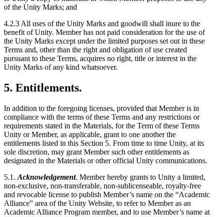
of the Unity Marks; and
4.2.3 All uses of the Unity Marks and goodwill shall inure to the
benefit of Unity. Member has not paid consideration for the use of
the Unity Marks except under the limited purposes set out in these
Terms and, other than the right and obligation of use created
pursuant to these Terms, acquires no right, title or interest in the
Unity Marks of any kind whatsoever.
5. Entitlements.
In addition to the foregoing licenses, provided that Member is in
compliance with the terms of these Terms and any restrictions or
requirements stated in the Materials, for the Term of these Terms
Unity or Member, as applicable, grant to one another the
entitlements listed in this Section 5. From time to time Unity, at its
sole discretion, may grant Member such other entitlements as
designated in the Materials or other official Unity communications.
5.1.
Acknowledgement
. Member hereby grants to Unity a limited,
non-exclusive, non-transferable, non-sublicenseable, royalty-free
and revocable license to publish Member’s name on the “Academic
Alliance” area of the Unity Website, to refer to Member as an
Academic Alliance Program member, and to use Member’s name at