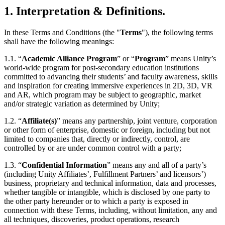
1. Interpretation & Definitions.
私たちのチームに連絡する
用語集
Unityエッセンシャルパスウェイ
マルチプラットフォーム
製造業
ライブストリーム
技術用語のライブラリ
Unity は初めてですか？旅を始めましょう
Unity がサポートする 25 以上のプラットフォームを見る
運用の卓越性を達成する
開発者、クリエイター、インサイダーに参加する
インサイト
In these Terms and Conditions (the "
Terms
"), the following terms
shall have the following meanings:
ハウツーガイド
LiveOps
小売
Unity Awards
ケーススタディ
ローンチ後のインサイトとライブゲームオペレーション
実用的なヒントとベストプラクティス
店内体験をオンライン体験に変換する
1.1. “
Academic Alliance Program
” or “
Program
” means Unity’s
世界中のUnityクリエイターを祝う
実際の成功事例
成長
教育
world-wide program for post-secondary education institutions
committed to advancing their students’ and faculty awareness, skills
自動車
and inspiration for creating immersive experiences in 2D, 3D, VR
ベストプラクティスガイド
詳しく見る
学生向け
イノベーションと車内体験を促進する
and AR, which program may be subject to geographic, market
専門家のヒントとコツ
発見され、モバイルユーザーを獲得する
キャリアをスタートさせる
すべての業界を見る
and/or strategic variation as determined by Unity;
デモ
1.2. “
Affiliate(s)
” means any partnership, joint venture, corporation
アプリ内課金
教育者向け
or other form of enterprise, domestic or foreign, including but not
デモ、サンプル、ビルディングブロック
ストアとD2C全体でIAPを管理
教育を大幅に強化
limited to companies that, directly or indirectly, control, are
すべてのリソース
controlled by or are under common control with a party;
新機能
収益化
教育機関向けライセンス
1.3. “
Confidential Information
” means any and all of a party’s
プレイヤーを適切なゲームに接続する
Unityの力をあなたの機関に持ち込む
(including Unity Affiliates’, Fulfillment Partners’ and licensors’)
ブログ
Unity で宣伝
Unity で収益化
business, proprietary and technical information, data and processes,
更新情報、情報、技術的ヒント
活用事例
認定教材
whether tangible or intangible, which is disclosed by one party to
Unityのマスタリーを証明する
the other party hereunder or to which a party is exposed in
お知らせ
モバイルゲーム
connection with these Terms, including, without limitation, any and
ニュース、ストーリー、プレスセンター
all techniques, discoveries, product operations, research
Unity でモバイル向けヒット作を制作して成長させる