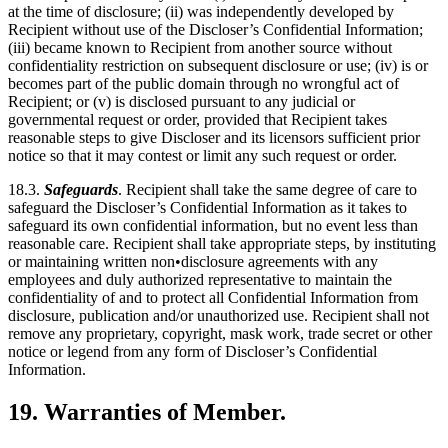
at the time of disclosure; (ii) was independently developed by
Recipient without use of the Discloser’s Confidential Information;
(iii) became known to Recipient from another source without
confidentiality restriction on subsequent disclosure or use; (iv) is or
becomes part of the public domain through no wrongful act of
Recipient; or (v) is disclosed pursuant to any judicial or
governmental request or order, provided that Recipient takes
reasonable steps to give Discloser and its licensors sufficient prior
notice so that it may contest or limit any such request or order.
18.3.
Safeguards
. Recipient shall take the same degree of care to
safeguard the Discloser’s Confidential Information as it takes to
safeguard its own confidential information, but no event less than
reasonable care. Recipient shall take appropriate steps, by instituting
or maintaining written non•disclosure agreements with any
employees and duly authorized representative to maintain the
confidentiality of and to protect all Confidential Information from
disclosure, publication and/or unauthorized use. Recipient shall not
remove any proprietary, copyright, mask work, trade secret or other
notice or legend from any form of Discloser’s Confidential
Information.
19. Warranties of Member.