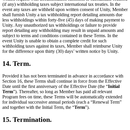
(if any) withholding taxes subject international tax treaties. In the
event any taxes are withheld upon written consent of Unity, Member
shall furnish Unity a tax withholding report detailing amounts due
less withholdings within forty-five (45) days of making payment to
Unity. Any unauthorized tax withholdings or failure to provide
report detailing any withholding may result in unpaid amounts and
subject to terms and conditions contained in these Terms. In the
event Unity is unable to obtain a complete credit for such
withholding taxes against its taxes, Member shall reimburse Unity
for the difference upon thirty (30) days’ written notice by Unity.
14. Term.
Provided it has not been terminated in advance in accordance with
Section 16, these Terms shall continue in force from the Effective
Date until the first anniversary of the Effective Date (the “
Initial
Term
”). Thereafter, so long as Member has paid all relevant
Program fees on time, these Terms will be automatically extended
for individual successive annual periods (each a “Renewal Term”
and together with the Initial Term, the “
Term
”).
15. Termination.