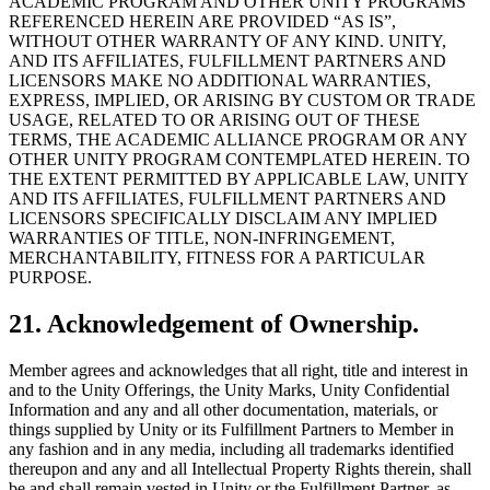
ACADEMIC PROGRAM AND OTHER UNITY PROGRAMS
REFERENCED HEREIN ARE PROVIDED “AS IS”,
WITHOUT OTHER WARRANTY OF ANY KIND. UNITY,
AND ITS AFFILIATES, FULFILLMENT PARTNERS AND
LICENSORS MAKE NO ADDITIONAL WARRANTIES,
EXPRESS, IMPLIED, OR ARISING BY CUSTOM OR TRADE
USAGE, RELATED TO OR ARISING OUT OF THESE
TERMS, THE ACADEMIC ALLIANCE PROGRAM OR ANY
OTHER UNITY PROGRAM CONTEMPLATED HEREIN. TO
THE EXTENT PERMITTED BY APPLICABLE LAW, UNITY
AND ITS AFFILIATES, FULFILLMENT PARTNERS AND
LICENSORS SPECIFICALLY DISCLAIM ANY IMPLIED
WARRANTIES OF TITLE, NON-INFRINGEMENT,
MERCHANTABILITY, FITNESS FOR A PARTICULAR
PURPOSE.
21. Acknowledgement of Ownership.
Member agrees and acknowledges that all right, title and interest in
and to the Unity Offerings, the Unity Marks, Unity Confidential
Information and any and all other documentation, materials, or
things supplied by Unity or its Fulfillment Partners to Member in
any fashion and in any media, including all trademarks identified
thereupon and any and all Intellectual Property Rights therein, shall
be and shall remain vested in Unity or the Fulfillment Partner, as