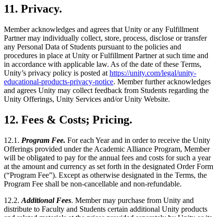
11. Privacy.
Member acknowledges and agrees that Unity or any Fulfillment
Partner may individually collect, store, process, disclose or transfer
any Personal Data of Students pursuant to the policies and
procedures in place at Unity or Fulfillment Partner at such time and
in accordance with applicable law. As of the date of these Terms,
Unity’s privacy policy is posted at
https://unity.com/legal/unity-
educational-products-privacy-notice
. Member further acknowledges
and agrees Unity may collect feedback from Students regarding the
Unity Offerings, Unity Services and/or Unity Website.
12. Fees & Costs; Pricing.
12.1.
Program Fee.
For each Year and in order to receive the Unity
Offerings provided under the Academic Alliance Program, Member
will be obligated to pay for the annual fees and costs for such a year
at the amount and currency as set forth in the designated Order Form
(“Program Fee”). Except as otherwise designated in the Terms, the
Program Fee shall be non-cancellable and non-refundable.
12.2.
Additional Fees
. Member may purchase from Unity and
distribute to Faculty and Students certain additional Unity products