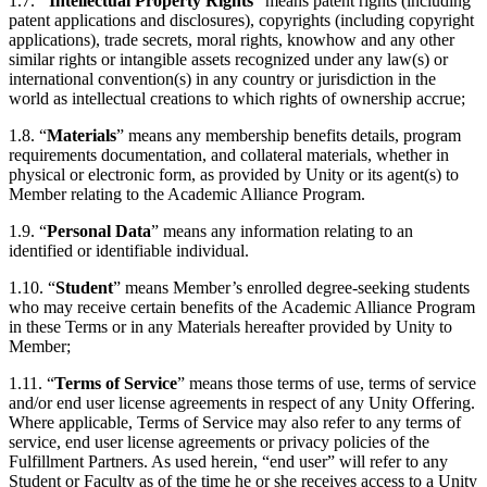
1.7.
"Intellectual Property Rights
" means patent rights (including
patent applications and disclosures), copyrights (including copyright
applications), trade secrets, moral rights, knowhow and any other
similar rights or intangible assets recognized under any law(s) or
international convention(s) in any country or jurisdiction in the
world as intellectual creations to which rights of ownership accrue;
1.8. “
Materials
” means any membership benefits details, program
requirements documentation, and collateral materials, whether in
physical or electronic form, as provided by Unity or its agent(s) to
Member relating to the Academic Alliance Program.
1.9. “
Personal Data
” means any information relating to an
identified or identifiable individual.
1.10. “
Student
” means Member’s enrolled degree-seeking students
who may receive certain benefits of the Academic Alliance Program
in these Terms or in any Materials hereafter provided by Unity to
Member;
1.11. “
Terms of Service
” means those terms of use, terms of service
and/or end user license agreements in respect of any Unity Offering.
Where applicable, Terms of Service may also refer to any terms of
service, end user license agreements or privacy policies of the
Fulfillment Partners. As used herein, “end user” will refer to any
Student or Faculty as of the time he or she receives access to a Unity