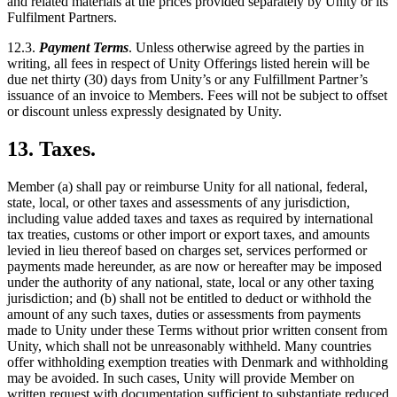
and related materials at the prices provided separately by Unity or its
Fulfilment Partners.
12.3.
Payment Terms
. Unless otherwise agreed by the parties in
writing, all fees in respect of Unity Offerings listed herein will be
due net thirty (30) days from Unity’s or any Fulfillment Partner’s
issuance of an invoice to Members. Fees will not be subject to offset
or discount unless expressly designated by Unity.
13. Taxes.
Member (a) shall pay or reimburse Unity for all national, federal,
state, local, or other taxes and assessments of any jurisdiction,
including value added taxes and taxes as required by international
tax treaties, customs or other import or export taxes, and amounts
levied in lieu thereof based on charges set, services performed or
payments made hereunder, as are now or hereafter may be imposed
under the authority of any national, state, local or any other taxing
jurisdiction; and (b) shall not be entitled to deduct or withhold the
amount of any such taxes, duties or assessments from payments
made to Unity under these Terms without prior written consent from
Unity, which shall not be unreasonably withheld. Many countries
offer withholding exemption treaties with Denmark and withholding
may be avoided. In such cases, Unity will provide Member on
written request with documentation sufficient to substantiate reduced