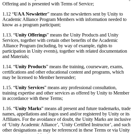
Offering and is presented with Terms of Service;
1.12 “
UAA Newsletter
” means the newsletters sent by Unity to
Academic Alliance Program Members with information needed to
know as a program participant;
1.13. “
Unity Offerings
” means the Unity Products and Unity
Services, together with certain other benefits of the Academic
Alliance Program (including, by way of example, rights to
participation in Unity events), together with related documentation
and Materials;
1.14. “
Unity Products
” means the training, courseware, exams,
certifications and other educational content and programs, which
may be licensed to Member hereunder;
1.15. “
Unity Services
” means any professional consultation,
training expertise and other services as offered by Unity to Member
in accordance with these Terms;
1.16. “
Unity Marks
” means all present and future trade­marks, trade
names, appellations and logos used and/or registered by Unity or its
Affiliates. For the avoidance of doubt, the Unity Marks are inclusive
of ‘Unity Academic Alliance’, ‘Unity Certified Instructor’, and such
other designations as may be referenced in these Terms or via Unity