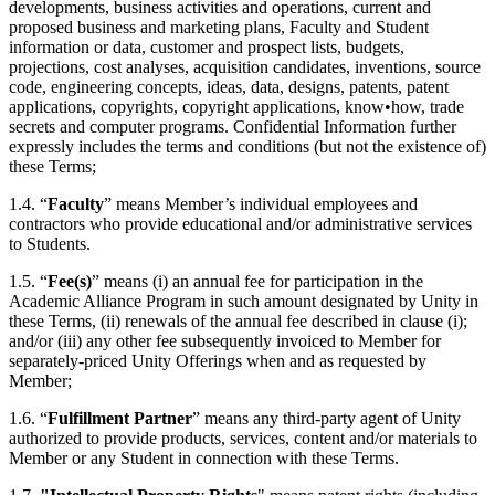
developments, business activities and operations, current and
proposed business and marketing plans, Faculty and Student
インディーゲーム
information or data, customer and prospect lists, budgets,
少人数のチームで大規模なゲームを開発する
projections, cost analyses, acquisition candidates, inventions, source
code, engineering concepts, ideas, data, designs, patents, patent
applications, copyrights, copyright applications, know•how, trade
XR ゲーム
secrets and computer programs. Confidential Information further
XR ゲームを複数プラットフォーム向けにローンチする
expressly includes the terms and conditions (but not the existence of)
these Terms;
マルチプレイヤーゲーム
1.4. “
Faculty
” means Member’s individual employees and
マルチプレイヤーゲーム制作を簡素化
contractors who provide educational and/or administrative services
to Students.
1.5. “
Fee(s)
” means (i) an annual fee for participation in the
Academic Alliance Program in such amount designated by Unity in
these Terms, (ii) renewals of the annual fee described in clause (i);
and/or (iii) any other fee subsequently invoiced to Member for
separately-priced Unity Offerings when and as requested by
Member;
1.6. “
Fulfillment Partner
” means any third-party agent of Unity
authorized to provide products, services, content and/or materials to
Member or any Student in connection with these Terms.