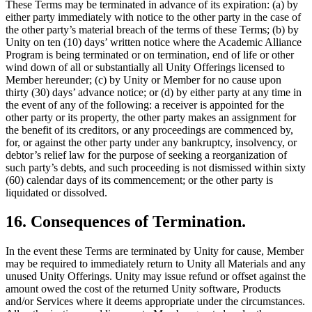
These Terms may be terminated in advance of its expiration: (a) by
either party immediately with notice to the other party in the case of
the other party’s material breach of the terms of these Terms; (b) by
Unity on ten (10) days’ written notice where the Academic Alliance
Program is being terminated or on termination, end of life or other
wind down of all or substantially all Unity Offerings licensed to
Member hereunder; (c) by Unity or Member for no cause upon
thirty (30) days’ advance notice; or (d) by either party at any time in
the event of any of the following: a receiver is appointed for the
other party or its property, the other party makes an assignment for
the benefit of its creditors, or any proceedings are commenced by,
for, or against the other party under any bankruptcy, insolvency, or
debtor’s relief law for the purpose of seeking a reorganization of
such party’s debts, and such proceeding is not dismissed within sixty
(60) calendar days of its commencement; or the other party is
liquidated or dissolved.
16. Consequences of Termination.
In the event these Terms are terminated by Unity for cause, Member
may be required to immediately return to Unity all Materials and any
unused Unity Offerings. Unity may issue refund or offset against the
amount owed the cost of the returned Unity software, Products
and/or Services where it deems appropriate under the circumstances.