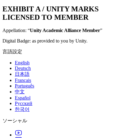
EXHIBIT A / UNITY MARKS
LICENSED TO MEMBER
Appellation: “
Unity Academic Alliance Member
”
Digital Badge: as provided to you by Unity.
言語設定
English
Deutsch
日本語
Français
Português
中文
Español
Русский
한국어
ソーシャル