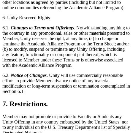
other locations as agreed by parties (including but not limited to
online communities referencing the Academic Alliance Program).
6. Unity Reserved Rights.
6.1.
Changes to Terms and Offerings
. Notwithstanding anything to
the contrary in any promotional, sales or other materials presented to
Member, Unity reserves the right, at any time, (a) to change or
terminate the Academic Alliance Program or the Term Sheet; and/or
(b) to modify, suspend or terminate any Unity Offering, including
any feature, functionality or component part thereof, which is
licensed to Member under these Terms or is otherwise associated
with the Academic Alliance Program.
6.2.
Notice of Changes
. Unity will use commercially reasonable
efforts to provide Member advance notice of any material
modification or long-term suspension or termination contemplated in
Section 6.1.
7. Restrictions.
Member may not promote or provide to Faculty or Students any
Unity Offering in any country embargoed by the United States, nor
to any individual on the U.S. Treasury Department’s list of Specially
Designated Nationals.