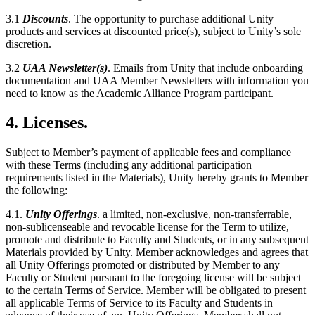
3.1
Discounts
. The opportunity to purchase additional Unity
products and services at discounted price(s), subject to Unity’s sole
discretion.
3.2
UAA Newsletter(s)
. Emails from Unity that include onboarding
documentation and UAA Member Newsletters with information you
need to know as the Academic Alliance Program participant.
4. Licenses.
Subject to Member’s payment of applicable fees and compliance
with these Terms (including any additional participation
requirements listed in the Materials), Unity hereby grants to Member
the following:
4.1.
Unity Offerings
. a limited, non-exclusive, non-transferrable,
non-sublicenseable and revocable license for the Term to utilize,
promote and distribute to Faculty and Students, or in any subsequent
Materials provided by Unity. Member acknowledges and agrees that
all Unity Offerings promoted or distributed by Member to any
Faculty or Student pursuant to the foregoing license will be subject
to the certain Terms of Service. Member will be obligated to present
all applicable Terms of Service to its Faculty and Students in