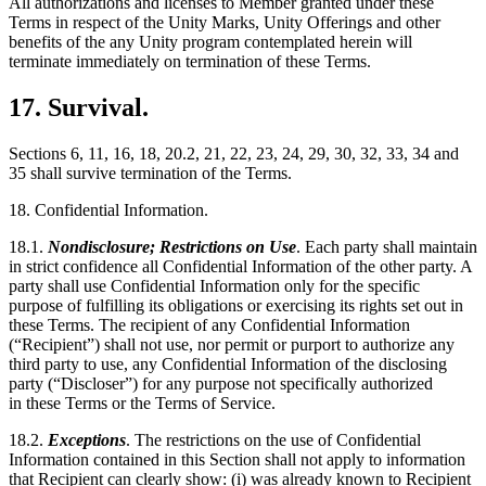
All authorizations and licenses to Member granted under these
Terms in respect of the Unity Marks, Unity Offerings and other
benefits of the any Unity program contemplated herein will
terminate immediately on termination of these Terms.
17. Survival.
Sections 6, 11, 16, 18, 20.2, 21, 22, 23, 24, 29, 30, 32, 33, 34 and
35 shall survive termination of the Terms.
18. Confidential Information.
18.1.
Nondisclosure; Restrictions on Use
. Each party shall maintain
in strict confidence all Confidential Information of the other party. A
party shall use Confidential Information only for the specific
purpose of fulfilling its obligations or exercising its rights set out in
these Terms. The recipient of any Confidential Information
(“Recipient”) shall not use, nor permit or purport to authorize any
third party to use, any Confidential Information of the disclosing
party (“Discloser”) for any purpose not specifically authorized
in these Terms or the Terms of Service.
18.2.
Exceptions
. The restrictions on the use of Confidential
Information contained in this Section shall not apply to information
that Recipient can clearly show: (i) was already known to Recipient