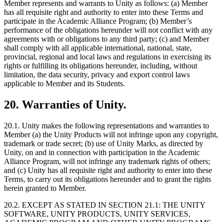
Member represents and warrants to Unity as follows: (a) Member
has all requisite right and authority to enter into these Terms and
participate in the Academic Alliance Program; (b) Member’s
performance of the obligations hereunder will not conflict with any
agreements with or obligations to any third party; (c) and Member
shall comply with all applicable international, national, state,
provincial, regional and local laws and regulations in exercising its
rights or fulfilling its obligations hereunder, including, without
limitation, the data security, privacy and export control laws
applicable to Member and its Students.
20. Warranties of Unity.
20.1. Unity makes the following representations and warranties to
Member (a) the Unity Products will not infringe upon any copyright,
trademark or trade secret; (b) use of Unity Marks, as directed by
Unity, on and in connection with participation in the Academic
Alliance Program, will not infringe any trademark rights of others;
and (c) Unity has all requisite right and authority to enter into these
Terms, to carry out its obligations hereunder and to grant the rights
herein granted to Member.
20.2. EXCEPT AS STATED IN SECTION 21.1: THE UNITY
SOFTWARE, UNITY PRODUCTS, UNITY SERVICES,