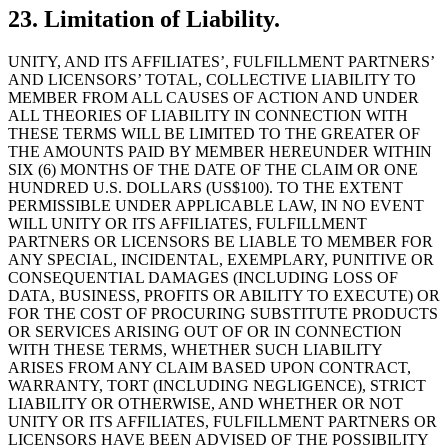
23. Limitation of Liability.
UNITY, AND ITS AFFILIATES’, FULFILLMENT PARTNERS’
AND LICENSORS’ TOTAL, COLLECTIVE LIABILITY TO
MEMBER FROM ALL CAUSES OF ACTION AND UNDER
ALL THEORIES OF LIABILITY IN CONNECTION WITH
THESE TERMS WILL BE LIMITED TO THE GREATER OF
THE AMOUNTS PAID BY MEMBER HEREUNDER WITHIN
SIX (6) MONTHS OF THE DATE OF THE CLAIM OR ONE
HUNDRED U.S. DOLLARS (US$100). TO THE EXTENT
PERMISSIBLE UNDER APPLICABLE LAW, IN NO EVENT
WILL UNITY OR ITS AFFILIATES, FULFILLMENT
PARTNERS OR LICENSORS BE LIABLE TO MEMBER FOR
ANY SPECIAL, INCIDENTAL, EXEMPLARY, PUNITIVE OR
CONSEQUENTIAL DAMAGES (INCLUDING LOSS OF
DATA, BUSINESS, PROFITS OR ABILITY TO EXECUTE) OR
FOR THE COST OF PROCURING SUBSTITUTE PRODUCTS
OR SERVICES ARISING OUT OF OR IN CONNECTION
WITH THESE TERMS, WHETHER SUCH LIABILITY
ARISES FROM ANY CLAIM BASED UPON CONTRACT,
WARRANTY, TORT (INCLUDING NEGLIGENCE), STRICT
LIABILITY OR OTHERWISE, AND WHETHER OR NOT
UNITY OR ITS AFFILIATES, FULFILLMENT PARTNERS OR
LICENSORS HAVE BEEN ADVISED OF THE POSSIBILITY