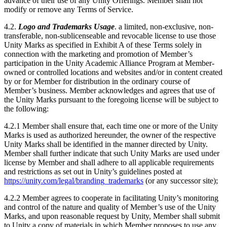
advance of their use of any Unity Offerings. Member shall not
modify or remove any Terms of Service.
4.2.
Logo and Trademarks Usage
. a limited, non-exclusive, non-
transferable, non-sublicenseable and revocable license to use those
Unity Marks as specified in Exhibit A of these Terms solely in
connection with the marketing and promotion of Member’s
participation in the Unity Academic Alliance Program at Member-
owned or controlled locations and websites and/or in content created
by or for Member for distribution in the ordinary course of
Member’s business. Member acknowledges and agrees that use of
the Unity Marks pursuant to the foregoing license will be subject to
the following:
4.2.1 Member shall ensure that, each time one or more of the Unity
Marks is used as authorized hereunder, the owner of the respective
Unity Marks shall be identified in the manner directed by Unity.
Member shall further indicate that such Unity Marks are used under
license by Member and shall adhere to all applicable requirements
and restrictions as set out in Unity’s guidelines posted at
https://unity.com/legal/branding_trademarks
(or any successor site);
4.2.2 Member agrees to cooperate in facilitating Unity’s monitoring
and control of the nature and quality of Member’s use of the Unity
Marks, and upon reasonable request by Unity, Member shall submit
to Unity a copy of materials in which Member proposes to use any