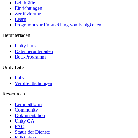
XR-Spiele
Lehrkräfte
XR-Spiele plattformübergreifend starten
Einrichtungen
Zertifizierung
Learn
Multiplayer-Spiele
Programm zur Entwicklung von Fähigkeiten
Vereinfachte Entwicklung von Multiplayer-Spielen
Herunterladen
Unity Hub
Datei herunterladen
Beta-Programm
Unity Labs
Labs
Veröffentlichungen
Ressourcen
Lernplattform
Community
Dokumentation
Unity QA
FAQ
Status der Dienste
Fallstudien