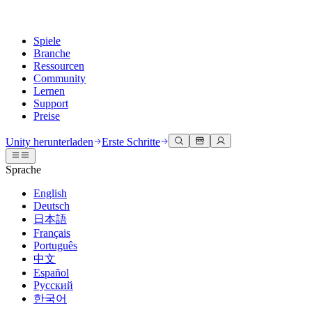
Spiele
Branche
Ressourcen
Community
Lernen
Support
Preise
Entwicklung
Anwendungsfälle
Technische Bibliothek
Community Hub
Für jedes Niveau
Kundendienstoptionen
Unity herunterladen
Erste Schritte
Unity Engine
3D-Zusammenarbeit
Dokumentation
Diskussionen
Unity Learn
Hilfe erhalten
Sprache
Erstellen Sie 2D- und 3D-Spiele für jede Plattform
Erstellen und überprüfen Sie 3D-Projekte in Echtzeit
Meistern Sie Unity-Fähigkeiten kostenlos
Wir helfen Ihnen, mit Unity erfolgreich zu sein
Offizielle Benutzerhandbücher und API-Referenzen
Diskutieren, Probleme lösen und verbinden
English
Zusammenarbeit
Immersive Schulung
Professionelles Training
Erfolgspläne
Deutsch
Entwicklertools
Veranstaltungen
Schnell mit Ihrem Team zusammenarbeiten und iterieren
In immersiven Umgebungen trainieren
Verbessern Sie Ihr Team mit Unity-Trainern
Erreichen Sie Ihre Ziele schneller mit Expertenunterstützung
日本語
Versionsfreigaben und Fehlerverfolgung
Globale und lokale Veranstaltungen
Unity herunterladen
Neu bei Unity
Français
Gemeinschaftsgeschichten
Kundenerlebnisse
FAQ
Português
Roadmap
Abonnements und Preise
Interaktive 3D-Erlebnisse erstellen
Erste Schritte
Antworten auf häufige Fragen
中文
Bevorstehende Funktionen überprüfen
Made with Unity
Bereitstellen
Branchen
Beginnen Sie noch heute mit dem Lernen
Español
Präsentation von Unity-Schöpfern
Русский
Kontakt aufnehmen
Glossar
한국어
Multiplattform
Fertigung
Unity Essential Pathways
Verbinden Sie sich mit unserem Team
Bibliothek technischer Begriffe
Livestreams