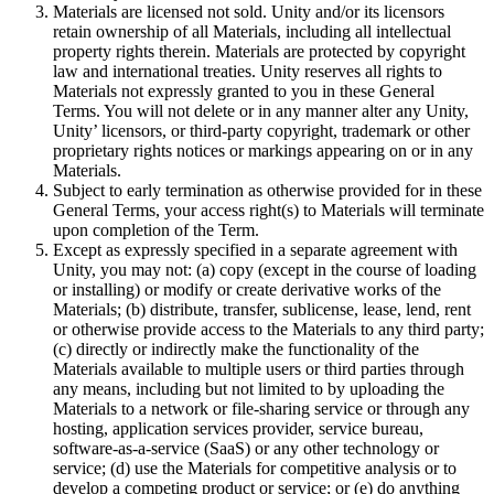
XR-Spiele
Materials are licensed not sold. Unity and/or its licensors
XR-Spiele plattformübergreifend starten
retain ownership of all Materials, including all intellectual
property rights therein. Materials are protected by copyright
law and international treaties. Unity reserves all rights to
Multiplayer-Spiele
Materials not expressly granted to you in these General
Vereinfachte Entwicklung von Multiplayer-Spielen
Terms. You will not delete or in any manner alter any Unity,
Unity’ licensors, or third-party copyright, trademark or other
proprietary rights notices or markings appearing on or in any
Materials.
Subject to early termination as otherwise provided for in these
General Terms, your access right(s) to Materials will terminate
upon completion of the Term.
Except as expressly specified in a separate agreement with
Unity, you may not: (a) copy (except in the course of loading
or installing) or modify or create derivative works of the
Materials; (b) distribute, transfer, sublicense, lease, lend, rent
or otherwise provide access to the Materials to any third party;
(c) directly or indirectly make the functionality of the
Materials available to multiple users or third parties through
any means, including but not limited to by uploading the
Materials to a network or file-sharing service or through any
hosting, application services provider, service bureau,
software-as-a-service (SaaS) or any other technology or
service; (d) use the Materials for competitive analysis or to
develop a competing product or service; or (e) do anything