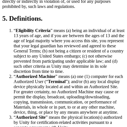
directly or indirectly in violation of, or used for any purposes
prohibited by, such laws and regulations.
5. Definitions.
“
Eligibility Criteria
” means (a) being an individual of at least
13 years of age, and if you are between the ages of 13 and the
age of legal majority where you access this site, you represent
that your legal guardian has reviewed and agreed to these
General Terms; (b) not being a citizen or resident of a country
subject to any United States embargo; (c) not otherwise
prevented from participating under applicable law; and (d)
such other criteria as Unity may determine in its sole
discretion from time to time.
“
Authorized Machine
” means (a) one (1) computer for each
Authorized User (“
Terminal
”); and/or (b) any local display
device physically located at and within an Authorized Site.
For greater certainty, no Authorized Machine may cause or
permit the display, broadcast, uploading/downloading,
copying, transmission, communication, or performance of
Materials, in whole or in part, to or at any other machine,
device, thing, or place by any means anywhere at anytime.
“
Authorized Site
” means the physical location(s) authorized
by Unity for certification-related activities pursuant to a