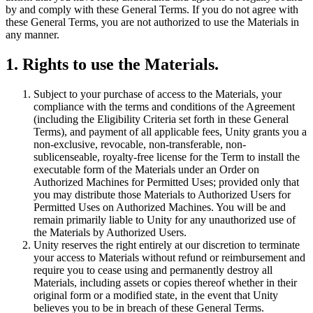
Entdecken Sie 25+ Plattformen, die Unity unterstützt
Betriebliche Exzellenz erreichen
Sind Sie neu bei Unity? Starten Sie Ihre Reise
by and comply with these General Terms. If you do not agree with
Einblicke
Schließen Sie sich Entwicklern, Kreativen und Insidern an
these General Terms, you are not authorized to use the Materials in
LiveOps
Einzelhandel
Anleitungen
any manner.
Fallstudien
Unity Awards
Einblicke nach dem Start und Live-Spielbetrieb
In-Store-Erlebnisse in Online-Erlebnisse umwandeln
Umsetzbare Tipps und bewährte Verfahren
Erfolgsgeschichten aus der Praxis
Feier der Unity-Schöpfer weltweit
Wachsen Sie
Bildung
1. Rights to use the Materials.
Automobilindustrie
Best-Practice-Leitfäden
Nutzerakquisition
Innovation und Erlebnisse im Auto fördern
Für Studierende
Subject to your purchase of access to the Materials, your
Experten Tipps und Tricks
Entdecken Sie und gewinnen Sie mobile Benutzer
Alle Branchen anzeigen
Starten Sie Ihre Karriere
compliance with the terms and conditions of the Agreement
(including the Eligibility Criteria set forth in these General
Demos
In-App-Käufe
Für Lehrkräfte
Terms), and payment of all applicable fees, Unity grants you a
Demos, Beispiele und Bausteine
IAP Management über Filialen und D2C hinweg
Optimieren Sie Ihr Lehren
non-exclusive, revocable, non-transferable, non-
Alle Ressourcen
sublicenseable, royalty-free license for the Term to install the
Neues
Monetarisierung
Lizenzstipendium für Bildungseinrichtungen
executable form of the Materials under an Order on
Verbinden Sie Spieler mit den richtigen Spielen
Bringen Sie die Kraft von Unity in Ihre Institution
Authorized Machines for Permitted Uses; provided only that
Blog
Werben mit Unity
Monetarisieren mit Unity
you may distribute those Materials to Authorized Users for
Aktualisierungen, Informationen und technische Tipps
Anwendungsfälle
Permitted Uses on Authorized Machines. You will be and
Zertifizierungen
remain primarily liable to Unity for any unauthorized use of
Beweisen Sie Ihre Unity-Meisterschaft
the Materials by Authorized Users.
Neuigkeiten
Mobile Spiele
Unity reserves the right entirely at our discretion to terminate
Nachrichten, Geschichten und Pressezentrum
Mobile Hits mit Unity erstellen und wachsen lassen
your access to Materials without refund or reimbursement and
require you to cease using and permanently destroy all
Indie-Spiele
Materials, including assets or copies thereof whether in their
Große Spiele mit kleinen Teams veröffentlichen
original form or a modified state, in the event that Unity
believes you to be in breach of these General Terms.