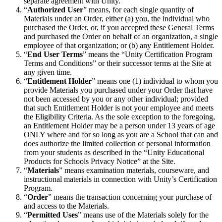
separate agreement with Unity.
“
Authorized User
” means, for each single quantity of
Materials under an Order, either (a) you, the individual who
purchased the Order, or, if you accepted these General Terms
and purchased the Order on behalf of an organization, a single
employee of that organization; or (b) any Entitlement Holder.
“
End User Terms
” means the “Unity Certification Program
Terms and Conditions” or their successor terms at the Site at
any given time.
“
Entitlement Holder
” means one (1) individual to whom you
provide Materials you purchased under your Order that have
not been accessed by you or any other individual; provided
that such Entitlement Holder is not your employee and meets
the Eligibility Criteria. As the sole exception to the foregoing,
an Entitlement Holder may be a person under 13 years of age
ONLY where and for so long as you are a School that can and
does authorize the limited collection of personal information
from your students as described in the “Unity Educational
Products for Schools Privacy Notice” at the Site.
“
Materials
” means examination materials, courseware, and
instructional materials in connection with Unity’s Certification
Program.
“
Order
” means the transaction concerning your purchase of
and access to the Materials.
“
Permitted Uses
” means use of the Materials solely for the