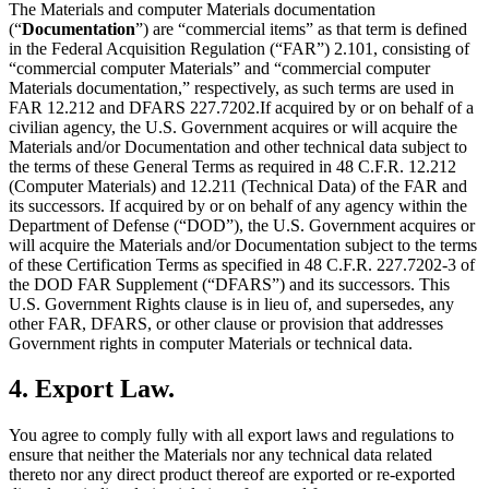
The Materials and computer Materials documentation
(“
Documentation
”) are “commercial items” as that term is defined
in the Federal Acquisition Regulation (“FAR”) 2.101, consisting of
“commercial computer Materials” and “commercial computer
Materials documentation,” respectively, as such terms are used in
FAR 12.212 and DFARS 227.7202.If acquired by or on behalf of a
civilian agency, the U.S. Government acquires or will acquire the
Materials and/or Documentation and other technical data subject to
the terms of these General Terms as required in 48 C.F.R. 12.212
(Computer Materials) and 12.211 (Technical Data) of the FAR and
its successors. If acquired by or on behalf of any agency within the
Department of Defense (“DOD”), the U.S. Government acquires or
will acquire the Materials and/or Documentation subject to the terms
of these Certification Terms as specified in 48 C.F.R. 227.7202-3 of
the DOD FAR Supplement (“DFARS”) and its successors. This
U.S. Government Rights clause is in lieu of, and supersedes, any
other FAR, DFARS, or other clause or provision that addresses
Government rights in computer Materials or technical data.
4. Export Law.
You agree to comply fully with all export laws and regulations to
ensure that neither the Materials nor any technical data related
thereto nor any direct product thereof are exported or re-exported