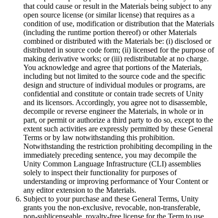
that could cause or result in the Materials being subject to any
open source license (or similar license) that requires as a
condition of use, modification or distribution that the Materials
(including the runtime portion thereof) or other Materials
combined or distributed with the Materials be: (i) disclosed or
distributed in source code form; (ii) licensed for the purpose of
making derivative works; or (iii) redistributable at no charge.
You acknowledge and agree that portions of the Materials,
including but not limited to the source code and the specific
design and structure of individual modules or programs, are
confidential and constitute or contain trade secrets of Unity
and its licensors. Accordingly, you agree not to disassemble,
decompile or reverse engineer the Materials, in whole or in
part, or permit or authorize a third party to do so, except to the
extent such activities are expressly permitted by these General
Terms or by law notwithstanding this prohibition.
Notwithstanding the restriction prohibiting decompiling in the
immediately preceding sentence, you may decompile the
Unity Common Language Infrastructure (CLI) assemblies
solely to inspect their functionality for purposes of
understanding or improving performance of Your Content or
any editor extension to the Materials.
Subject to your purchase and these General Terms, Unity
grants you the non-exclusive, revocable, non-transferable,
non-sublicenseable, royalty-free license for the Term to use