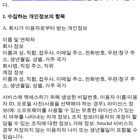
Откройте для себя более 25 платформ, которые поддерживает
Достигнуть операционного совершенства
Не использовали Unity раньше? Начните свое путешествие
다.
Дополнительная информация
Присоединяйтесь к разработчикам, креаторам и инсайдерам
Unity
Торговля
Практические руководства
1. 수집하는 개인정보의 항목
Истории успеха
Награды Unity
LiveOps
Преобразовать опыт в магазине в онлайн-опыт
Практические советы и лучшие практики
Истории успеха из реальной жизни
Празднование Unity-креаторов по всему миру
Анализ после запуска и операции с живыми играми
Образование
A. 회사가 이용자로부터 받는 개인정보
Развивайте
Автомобильная отрасль
Руководства по лучшим практикам
Увеличьте инновации и впечатления в автомобиле
Для студентов
이름 및 연락처
Советы и хитрости от экспертов
Привлечение пользователей
Посмотреть все отрасли
Запустите свою карьеру
회사 정보
Будьте замечены и привлекайте мобильных пользователей
이름과 성, 직함, 접두사, 이메일 주소, 전화번호, 우편/청구 주
Демонстрационные проекты
Для преподавателей
소, 생년월일, 성별, 거주 국가
Демо-версии, образцы и строительные блоки
Встроенные покупки
Улучшите свое преподавание
회사명, 직장 주소, 직위
Все ресурсы
Управляйте IAP в магазинах и D2C
계정 정보
Что нового
Лицензия Education Grant
이름과 성, 직함, 접두사, 이메일 주소, 전화번호, 우편/청구 주
Монетизация
Принесите мощь Unity в ваше учебное заведение
소, 생년월일, 성별, 거주 국가
Блог
Соединяйте игроков с подходящими играми
Обновления, информация и технические советы
Рекламируйте с помощью Unity
Монетизируйте с помощью
Программы сертификации
서비스에 액세스하기 위해 생성한 비밀번호, 이용자 이름/이용
Unity
Докажите свое мастерство в Unity
Примеры использования
자 ID, 프로필 사진(사용을 선택해야 하는 경우), 라이선스 정
Новости
Новости, истории и пресс-центр
보(예: 소프트웨어를 사용할 수 있는 유효한 라이선스가 있는
Мобильные игры
지 여부를 나타내는 자격 정보), 조직 정보(이용자의 계정이 할
Создавайте и развивайте мобильные хиты с Unity
당될 수 있는 조직에 대한 정보), 거래 정보. Struckd 서비스의
경우 저장되지 않는 이용자의 나이 또는 생년월일이 포함될 수
Инди-игры
있습니다.