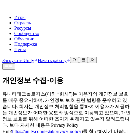
Игры
Отрасль
Ресурсы
Сообщество
Обучение
Поддержка
Цены
Разработка
Примеры использования
Техническая библиотека
Сообщество
Для каждого уровня
Варианты поддержки
Загрузить Unity
Начать работу
Движок Unity
3D сотрудничество
Документация
Обсуждения
Unity Learn
Получить помощь
Создавайте 2D и 3D игры для любой платформы
Создавайте и просматривайте 3D проекты в реальном времени
Освойте навыки Unity бесплатно
Помогаем вам добиться успеха с Unity
Официальные руководства пользователя и ссылки на API
Обсуждать, решать проблемы и соединяться
개인정보 수집·이용
Совместная работа
Иммерсивное обучение
Профессиональное обучение
Планы успеха
Инструменты для разработчиков
События
Сотрудничайте и быстро вносите изменения с вашей командой
Обучение в иммерсивных средах
Повышайте уровень своей команды с тренерами Unity
Достигайте своих целей быстрее с помощью экспертов
유니티테크놀로지스(이하 “회사”)는 이용자의 개인정보 보호
Версии релизов и трекер проблем
Глобальные и местные события
Загрузить Unity
Не использовали Unity раньше
를 매우 중요시하며, 개인정보 보호 관련 법령을 준수하고 있
Истории сообщества
Пользовательские опыты
FAQ
습니다. 회사는 개인정보 처리방침을 통하여 이용자가 제공하
План развития
Тарифы и цены
Создавайте интерактивные 3D опыты
С чего начать
Ответы на часто задаваемые вопросы
는 개인정보가 어떠한 용도와 방식으로 이용되고 있으며, 개인
Обзор предстоящих функций
Made with Unity
Развертывание
Отрасли
Приступите к обучению
정보 보호를 위해 어떠한 조치가 취해지고 있는지 알려드립니
Показ Unity-креаторов
Связаться с нами
다. 보다 자세한 내용은 Privacy Policy
Глоссарий
Многоплатформенность
Производство
Основные пути Unity
Свяжитесь с нашей командой
Hub(
https://unity.com/legal/privacy-policy
)를 참고하시기 바랍니
Библиотека технических терминов
Прямые трансляции