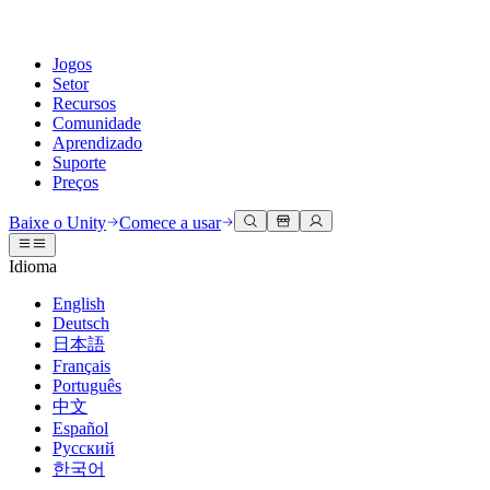
Jogos
Setor
Recursos
Comunidade
Aprendizado
Suporte
Preços
Desenvolva
Casos de uso
Biblioteca técnica
Central da Comunidade
Para todos os níveis
Opções de suporte
Baixe o Unity
Comece a usar
Engine do Unity
Colaboração 3D
Documentação
Discussões
Unity Learn
Obter ajuda
Idioma
Crie jogos 2D e 3D para qualquer plataforma
Construa e revise projetos 3D em tempo real
Domine habilidades do Unity gratuitamente
Ajudando você a ter sucesso com Unity
Manuais do usuário oficiais e referências de API
Discutir, resolver problemas e conectar
English
Colaboração
Treinamento imersivo
Treinamento profissional
Planos de sucesso
Deutsch
Ferramentas de desenvolvedor
Eventos
Colabore e itere rapidamente com sua equipe
Treine em ambientes imersivos
Aprimore sua equipe com treinadores do Unity
Alcance seus objetivos mais rápido com suporte especializado
日本語
Versões de lançamento e rastreador de problemas
Eventos globais e locais
Baixe o Unity
É iniciante no Unity?
Français
Histórias da comunidade
Experiências do cliente
Perguntas frequentes
Português
Roteiro
Planos e preços
Crie experiências interativas em 3D
Conceitos básicos
Respostas para perguntas comuns
中文
Revisar recursos futuros
Made with Unity
Implante
Setores
Inicie seu aprendizado
Español
Mostrando criadores do Unity
Русский
Entre em contato conosco
Glossário
한국어
Multiplataforma
Manufatura
Caminhos Essenciais do Unity
Conecte-se com nossa equipe
Biblioteca de termos técnicos
Transmissões ao vivo