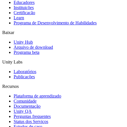
Educadores
Jogos XR
Instituições
Lance jogos XR em várias plataformas
Certificação
Learn
Programa de Desenvolvimento de Habilidades
Jogos com multijogador
Simplifique o desenvolvimento de jogos multiplayer
Baixar
Unity Hub
Arquivo de download
Programa beta
Unity Labs
Laboratórios
Publicações
Recursos
Plataforma de aprendizado
Comunidade
Documentação
Unity QA
Perguntas frequentes
Status dos Serviços
Estudos de caso