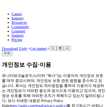
Games
Industry
Resources
Community
Learning
Support
Pricing
Develop
Use cases
Technical library
Community Hub
For every level
Support options
Download Unity
Get started
Unity Engine
3D collaboration
Documentation
Discussions
Unity Learn
Get help
Build 2D and 3D games for any platform
Build and review 3D projects in real time
Master Unity skills for free
Helping you succeed with Unity
Official user manuals and API references
Discuss, problem-solve, and connect
개인정보 수집·이용
Collaboration
Immersive training
Professional training
Success plans
Developer tools
Events
Collaborate and iterate quickly with your team
Train in immersive environments
Level up your team with Unity trainers
Reach your goals faster with expert support
유니티테크놀로지스(이하 “회사”)는 이용자의 개인정보 보호
Release versions and issue tracker
Global and local events
Download Unity
New to Unity
를 매우 중요시하며, 개인정보 보호 관련 법령을 준수하고 있
Community stories
Customer experiences
FAQ
습니다. 회사는 개인정보 처리방침을 통하여 이용자가 제공하
Roadmap
Plans and pricing
Create interactive 3D experiences
Getting started
Answers to common questions
는 개인정보가 어떠한 용도와 방식으로 이용되고 있으며, 개인
Review upcoming features
Made with Unity
Deploy
Industries
Kickstart your learning
정보 보호를 위해 어떠한 조치가 취해지고 있는지 알려드립니
Showcasing Unity creators
Contact us
다. 보다 자세한 내용은 Privacy Policy
Glossary
Multiplatform
Manufacturing
Unity Essential Pathways
Connect with our team
Hub(
https://unity.com/legal/privacy-policy
)를 참고하시기 바랍니
Library of technical terms
Livestreams