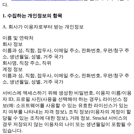
Discover 25+ platforms Unity supports
Achieve operational excellence
New to Unity? Start your journey
다.
Insights
Join devs, creators, and insiders
LiveOps
Retail
How-to Guides
1. 수집하는 개인정보의 항목
Case studies
Unity Awards
Post-launch insights and live game ops
Transform in-store experiences into online ones
Actionable tips and best practices
Real-world success stories
Celebrating Unity creators worldwide
Grow
Education
A. 회사가 이용자로부터 받는 개인정보
Automotive
Best practice guides
User acquisition
Boost innovation and in-car experiences
For students
이름 및 연락처
Expert tips and tricks
Get discovered and acquire mobile users
See all industries
Kickstart your career
회사 정보
이름과 성, 직함, 접두사, 이메일 주소, 전화번호, 우편/청구 주
Demos
In-App Purchase
For educators
소, 생년월일, 성별, 거주 국가
Demos, samples, and building blocks
Manage IAP across stores and D2C
Supercharge your teaching
회사명, 직장 주소, 직위
All resources
계정 정보
What's new
Monetization
Education Grant License
이름과 성, 직함, 접두사, 이메일 주소, 전화번호, 우편/청구 주
Connect players with the right games
Bring Unity’s power to your institution
소, 생년월일, 성별, 거주 국가
Blog
Advertise with Unity
Monetize with Unity
Updates, information, and technical tips
Use cases
Certifications
서비스에 액세스하기 위해 생성한 비밀번호, 이용자 이름/이용
Prove your Unity mastery
자 ID, 프로필 사진(사용을 선택해야 하는 경우), 라이선스 정
News
Mobile Games
News, stories, and press center
보(예: 소프트웨어를 사용할 수 있는 유효한 라이선스가 있는
Build & grow mobile hits with Unity
지 여부를 나타내는 자격 정보), 조직 정보(이용자의 계정이 할
당될 수 있는 조직에 대한 정보), 거래 정보. Struckd 서비스의
Indie Games
Ship big games with small teams
경우 저장되지 않는 이용자의 나이 또는 생년월일이 포함될 수
있습니다.