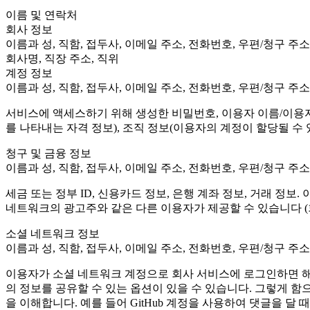
Discover 25+ platforms Unity supports
Achieve operational excellence
New to Unity? Start your journey
Insights
Join devs, creators, and insiders
이름 및 연락처
LiveOps
Retail
How-to Guides
회사 정보
Case studies
Unity Awards
Post-launch insights and live game ops
Transform in-store experiences into online ones
Actionable tips and best practices
이름과 성, 직함, 접두사, 이메일 주소, 전화번호, 우편/청구 주소
Real-world success stories
Celebrating Unity creators worldwide
Grow
Education
회사명, 직장 주소, 직위
Automotive
계정 정보
Best practice guides
User acquisition
Boost innovation and in-car experiences
For students
이름과 성, 직함, 접두사, 이메일 주소, 전화번호, 우편/청구 주소
Expert tips and tricks
Get discovered and acquire mobile users
See all industries
Kickstart your career
서비스에 액세스하기 위해 생성한 비밀번호, 이용자 이름/이용자 
Demos
In-App Purchase
For educators
를 나타내는 자격 정보), 조직 정보(이용자의 계정이 할당될 수 있
Demos, samples, and building blocks
Manage IAP across stores and D2C
Supercharge your teaching
All resources
청구 및 금융 정보
What's new
Monetization
Education Grant License
이름과 성, 직함, 접두사, 이메일 주소, 전화번호, 우편/청구 주소
Connect players with the right games
Bring Unity’s power to your institution
Blog
Advertise with Unity
Monetize with Unity
세금 또는 정부 ID, 신용카드 정보, 은행 계좌 정보, 거래 정
Updates, information, and technical tips
Use cases
Certifications
네트워크의 광고주와 같은 다른 이용자가 제공할 수 있습니다 (
Prove your Unity mastery
News
Mobile Games
소셜 네트워크 정보
News, stories, and press center
Build & grow mobile hits with Unity
이름과 성, 직함, 접두사, 이메일 주소, 전화번호, 우편/청구 주소
이용자가 소셜 네트워크 계정으로 회사 서비스에 로그인하면 해당
Indie Games
Ship big games with small teams
의 정보를 공유할 수 있는 옵션이 있을 수 있습니다. 그렇게 
을 이해합니다. 예를 들어 GitHub 계정을 사용하여 댓글을 