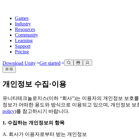
Games
Industry
Resources
Community
Learning
Support
Pricing
Develop
Use cases
Technical library
Community Hub
For every level
Support options
Download Unity
Get started
Unity Engine
3D collaboration
Documentation
Discussions
Unity Learn
Get help
Build 2D and 3D games for any platform
Build and review 3D projects in real time
Master Unity skills for free
Helping you succeed with Unity
Official user manuals and API references
Discuss, problem-solve, and connect
개인정보 수집·이용
Collaboration
Immersive training
Professional training
Success plans
Developer tools
Events
Collaborate and iterate quickly with your team
Train in immersive environments
Level up your team with Unity trainers
Reach your goals faster with expert support
유니티테크놀로지스(이하 “회사”)는 이용자의 개인정보 보호를
Release versions and issue tracker
Global and local events
Download Unity
New to Unity
정보가 어떠한 용도와 방식으로 이용되고 있으며, 개인정보 보호를 위
Community stories
Customer experiences
FAQ
policy
)를 참고하시기 바랍니다.
Roadmap
Plans and pricing
Create interactive 3D experiences
Getting started
Answers to common questions
Review upcoming features
Made with Unity
Deploy
Industries
Kickstart your learning
1. 수집하는 개인정보의 항목
Showcasing Unity creators
Contact us
Glossary
Multiplatform
Manufacturing
Unity Essential Pathways
Connect with our team
A. 회사가 이용자로부터 받는 개인정보
Library of technical terms
Livestreams