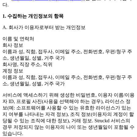
Discover 25+ platforms Unity supports
Achieve operational excellence
New to Unity? Start your journey
다.
Insights
Join devs, creators, and insiders
LiveOps
Retail
How-to Guides
1. 수집하는 개인정보의 항목
Case studies
Unity Awards
Post-launch insights and live game ops
Transform in-store experiences into online ones
Actionable tips and best practices
Real-world success stories
Celebrating Unity creators worldwide
Grow
Education
A. 회사가 이용자로부터 받는 개인정보
Automotive
Best practice guides
User acquisition
Boost innovation and in-car experiences
For students
이름 및 연락처
Expert tips and tricks
Get discovered and acquire mobile users
See all industries
Kickstart your career
회사 정보
이름과 성, 직함, 접두사, 이메일 주소, 전화번호, 우편/청구 주
Demos
In-App Purchase
For educators
소, 생년월일, 성별, 거주 국가
Demos, samples, and building blocks
Manage IAP across stores and D2C
Supercharge your teaching
회사명, 직장 주소, 직위
All resources
계정 정보
What's new
Monetization
Education Grant License
이름과 성, 직함, 접두사, 이메일 주소, 전화번호, 우편/청구 주
Connect players with the right games
Bring Unity’s power to your institution
소, 생년월일, 성별, 거주 국가
Blog
Advertise with Unity
Monetize with Unity
Updates, information, and technical tips
Use cases
Certifications
서비스에 액세스하기 위해 생성한 비밀번호, 이용자 이름/이용
Prove your Unity mastery
자 ID, 프로필 사진(사용을 선택해야 하는 경우), 라이선스 정
News
Mobile Games
News, stories, and press center
보(예: 소프트웨어를 사용할 수 있는 유효한 라이선스가 있는
Build & grow mobile hits with Unity
지 여부를 나타내는 자격 정보), 조직 정보(이용자의 계정이 할
당될 수 있는 조직에 대한 정보), 거래 정보. Struckd 서비스의
Indie Games
Ship big games with small teams
경우 저장되지 않는 이용자의 나이 또는 생년월일이 포함될 수
있습니다.