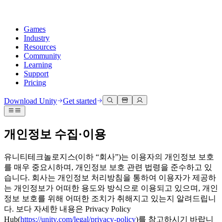
Games
Industry
Resources
Community
Learning
Support
Pricing
Develop
Use cases
Technical library
Community Hub
For every level
Support options
Download Unity
Get started
Unity Engine
3D collaboration
Documentation
Discussions
Unity Learn
Get help
Build 2D and 3D games for any platform
Build and review 3D projects in real time
Master Unity skills for free
Helping you succeed with Unity
Official user manuals and API references
Discuss, problem-solve, and connect
개인정보 수집·이용
Collaboration
Immersive training
Professional training
Success plans
Developer tools
Events
Collaborate and iterate quickly with your team
Train in immersive environments
Level up your team with Unity trainers
Reach your goals faster with expert support
유니티테크놀로지스(이하 “회사”)는 이용자의 개인정보 보호
Release versions and issue tracker
Global and local events
Download Unity
New to Unity
를 매우 중요시하며, 개인정보 보호 관련 법령을 준수하고 있
Community stories
Customer experiences
FAQ
습니다. 회사는 개인정보 처리방침을 통하여 이용자가 제공하
Roadmap
Plans and pricing
Create interactive 3D experiences
Getting started
Answers to common questions
는 개인정보가 어떠한 용도와 방식으로 이용되고 있으며, 개인
Review upcoming features
Made with Unity
Deploy
Industries
Kickstart your learning
정보 보호를 위해 어떠한 조치가 취해지고 있는지 알려드립니
Showcasing Unity creators
Contact us
다. 보다 자세한 내용은 Privacy Policy
Glossary
Multiplatform
Manufacturing
Unity Essential Pathways
Connect with our team
Hub(
https://unity.com/legal/privacy-policy
)를 참고하시기 바랍니
Library of technical terms
Livestreams