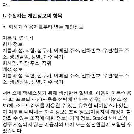
Discover 25+ platforms Unity supports
Achieve operational excellence
New to Unity? Start your journey
다.
Insights
Join devs, creators, and insiders
LiveOps
Retail
How-to Guides
1. 수집하는 개인정보의 항목
Case studies
Unity Awards
Post-launch insights and live game ops
Transform in-store experiences into online ones
Actionable tips and best practices
Real-world success stories
Celebrating Unity creators worldwide
Grow
Education
A. 회사가 이용자로부터 받는 개인정보
Automotive
Best practice guides
User acquisition
Boost innovation and in-car experiences
For students
이름 및 연락처
Expert tips and tricks
Get discovered and acquire mobile users
See all industries
Kickstart your career
회사 정보
이름과 성, 직함, 접두사, 이메일 주소, 전화번호, 우편/청구 주
Demos
In-App Purchase
For educators
소, 생년월일, 성별, 거주 국가
Demos, samples, and building blocks
Manage IAP across stores and D2C
Supercharge your teaching
회사명, 직장 주소, 직위
All resources
계정 정보
What's new
Monetization
Education Grant License
이름과 성, 직함, 접두사, 이메일 주소, 전화번호, 우편/청구 주
Connect players with the right games
Bring Unity’s power to your institution
소, 생년월일, 성별, 거주 국가
Blog
Advertise with Unity
Monetize with Unity
Updates, information, and technical tips
Use cases
Certifications
서비스에 액세스하기 위해 생성한 비밀번호, 이용자 이름/이용
Prove your Unity mastery
자 ID, 프로필 사진(사용을 선택해야 하는 경우), 라이선스 정
News
Mobile Games
News, stories, and press center
보(예: 소프트웨어를 사용할 수 있는 유효한 라이선스가 있는
Build & grow mobile hits with Unity
지 여부를 나타내는 자격 정보), 조직 정보(이용자의 계정이 할
당될 수 있는 조직에 대한 정보), 거래 정보. Struckd 서비스의
Indie Games
Ship big games with small teams
경우 저장되지 않는 이용자의 나이 또는 생년월일이 포함될 수
있습니다.