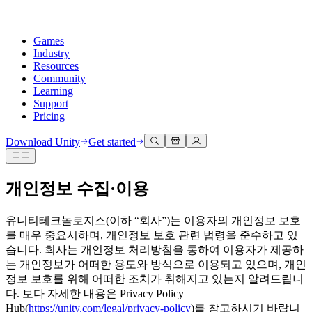
Games
Industry
Resources
Community
Learning
Support
Pricing
Develop
Use cases
Technical library
Community Hub
For every level
Support options
Download Unity
Get started
Unity Engine
3D collaboration
Documentation
Discussions
Unity Learn
Get help
Build 2D and 3D games for any platform
Build and review 3D projects in real time
Master Unity skills for free
Helping you succeed with Unity
Official user manuals and API references
Discuss, problem-solve, and connect
개인정보 수집·이용
Collaboration
Immersive training
Professional training
Success plans
Developer tools
Events
Collaborate and iterate quickly with your team
Train in immersive environments
Level up your team with Unity trainers
Reach your goals faster with expert support
유니티테크놀로지스(이하 “회사”)는 이용자의 개인정보 보호
Release versions and issue tracker
Global and local events
Download Unity
New to Unity
를 매우 중요시하며, 개인정보 보호 관련 법령을 준수하고 있
Community stories
Customer experiences
FAQ
습니다. 회사는 개인정보 처리방침을 통하여 이용자가 제공하
Roadmap
Plans and pricing
Create interactive 3D experiences
Getting started
Answers to common questions
는 개인정보가 어떠한 용도와 방식으로 이용되고 있으며, 개인
Review upcoming features
Made with Unity
Deploy
Industries
Kickstart your learning
정보 보호를 위해 어떠한 조치가 취해지고 있는지 알려드립니
Showcasing Unity creators
Contact us
다. 보다 자세한 내용은 Privacy Policy
Glossary
Multiplatform
Manufacturing
Unity Essential Pathways
Connect with our team
Hub(
https://unity.com/legal/privacy-policy
)를 참고하시기 바랍니
Library of technical terms
Livestreams