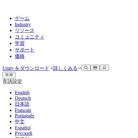
ゲーム
Industry
リソース
コミュニティ
学習
サポート
価格
開発
活用事例
技術ライブラリ
コミュニティハブ
すべてのレベルに対応
サポートオプション
Unity をダウンロード
詳しくみる
Unity Learn
Unityエンジン
3Dコラボレーション
ドキュメント
ディスカッション
ヘルプを得る
言語設定
無料でUnityスキルをマスターする
任意のプラットフォーム向けに2Dおよび3Dゲームを構築
リアルタイムで3Dプロジェクトを構築およびレビューする
Unityで成功するためのサポート
公式ユーザーマニュアルとAPIリファレンス
議論、問題解決、つながる
English
プロフェッショナルトレーニング
Deutsch
Success Plan
共同作業
没入型トレーニング
開発者ツール
イベント
日本語
Unityトレーナーでチームをレベルアップ
専門的なサポートで目標を早く達成する
チームでの共同作業と迅速なイテレーション
没入型環境でのトレーニング
リリースバージョンと問題追跡
グローバルおよびローカルイベント
Français
Unity初心者向け
Unity をダウンロード
Português
コミュニティストーリー
FAQ
顧客体験
中文
よくある質問への回答
ロードマップ
スタートガイド
プランと価格
インタラクティブな3D体験を作成する
Español
Made with Unity
今後の機能をレビューする
学習を開始しましょう
デプロイ
業界
Русский
Unityクリエイターの紹介
お問い合わせ