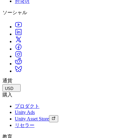
한국어
私たちのチームに連絡する
用語集
Unityエッセンシャルパスウェイ
マルチプラットフォーム
製造業
ライブストリーム
ソーシャル
技術用語のライブラリ
Unity は初めてですか？旅を始めましょう
Unity がサポートする 25 以上のプラットフォームを見る
運用の卓越性を達成する
開発者、クリエイター、インサイダーに参加する
インサイト
ハウツーガイド
LiveOps
小売
Unity Awards
ケーススタディ
ローンチ後のインサイトとライブゲームオペレーション
実用的なヒントとベストプラクティス
店内体験をオンライン体験に変換する
世界中のUnityクリエイターを祝う
実際の成功事例
成長
教育
自動車
ベストプラクティスガイド
詳しく見る
学生向け
イノベーションと車内体験を促進する
専門家のヒントとコツ
発見され、モバイルユーザーを獲得する
キャリアをスタートさせる
すべての業界を見る
デモ
アプリ内課金
教育者向け
デモ、サンプル、ビルディングブロック
通貨
ストアとD2C全体でIAPを管理
教育を大幅に強化
すべてのリソース
USD
新機能
収益化
教育機関向けライセンス
購入
プレイヤーを適切なゲームに接続する
Unityの力をあなたの機関に持ち込む
プロダクト
ブログ
Unity で宣伝
Unity で収益化
Unity Ads
更新情報、情報、技術的ヒント
活用事例
認定教材
Unity Asset Store
Unityのマスタリーを証明する
リセラー
お知らせ
モバイルゲーム
ニュース、ストーリー、プレスセンター
Unity でモバイル向けヒット作を制作して成長させる
教育