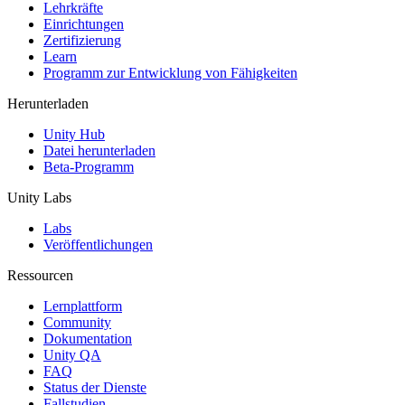
XR-Spiele
Lehrkräfte
XR-Spiele plattformübergreifend starten
Einrichtungen
Zertifizierung
Learn
Multiplayer-Spiele
Programm zur Entwicklung von Fähigkeiten
Vereinfachte Entwicklung von Multiplayer-Spielen
Herunterladen
Unity Hub
Datei herunterladen
Beta-Programm
Unity Labs
Labs
Veröffentlichungen
Ressourcen
Lernplattform
Community
Dokumentation
Unity QA
FAQ
Status der Dienste
Fallstudien