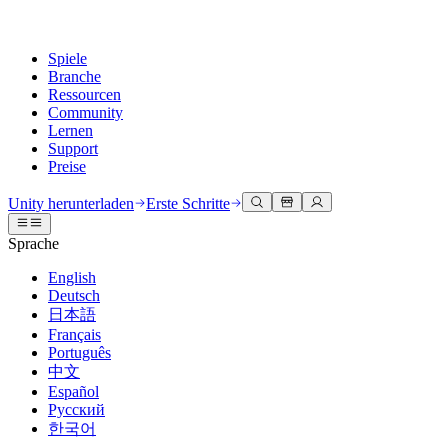
Spiele
Branche
Ressourcen
Community
Lernen
Support
Preise
Entwicklung
Anwendungsfälle
Technische Bibliothek
Community Hub
Für jedes Niveau
Kundendienstoptionen
Unity herunterladen
Erste Schritte
Unity Engine
3D-Zusammenarbeit
Dokumentation
Diskussionen
Unity Learn
Hilfe erhalten
Sprache
Erstellen Sie 2D- und 3D-Spiele für jede Plattform
Erstellen und überprüfen Sie 3D-Projekte in Echtzeit
Meistern Sie Unity-Fähigkeiten kostenlos
Wir helfen Ihnen, mit Unity erfolgreich zu sein
Offizielle Benutzerhandbücher und API-Referenzen
Diskutieren, Probleme lösen und verbinden
English
Zusammenarbeit
Immersive Schulung
Professionelles Training
Erfolgspläne
Deutsch
Entwicklertools
Veranstaltungen
Schnell mit Ihrem Team zusammenarbeiten und iterieren
In immersiven Umgebungen trainieren
Verbessern Sie Ihr Team mit Unity-Trainern
Erreichen Sie Ihre Ziele schneller mit Expertenunterstützung
日本語
Versionsfreigaben und Fehlerverfolgung
Globale und lokale Veranstaltungen
Unity herunterladen
Neu bei Unity
Français
Gemeinschaftsgeschichten
Kundenerlebnisse
FAQ
Português
Roadmap
Abonnements und Preise
Interaktive 3D-Erlebnisse erstellen
Erste Schritte
Antworten auf häufige Fragen
中文
Bevorstehende Funktionen überprüfen
Made with Unity
Bereitstellen
Branchen
Beginnen Sie noch heute mit dem Lernen
Español
Präsentation von Unity-Schöpfern
Русский
Kontakt aufnehmen
Glossar
한국어
Multiplattform
Fertigung
Unity Essential Pathways
Verbinden Sie sich mit unserem Team
Bibliothek technischer Begriffe
Livestreams