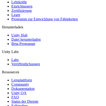
XR-Spiele
Lehrkräfte
XR-Spiele plattformübergreifend starten
Einrichtungen
Zertifizierung
Learn
Multiplayer-Spiele
Programm zur Entwicklung von Fähigkeiten
Vereinfachte Entwicklung von Multiplayer-Spielen
Herunterladen
Unity Hub
Datei herunterladen
Beta-Programm
Unity Labs
Labs
Veröffentlichungen
Ressourcen
Lernplattform
Community
Dokumentation
Unity QA
FAQ
Status der Dienste
Fallstudien