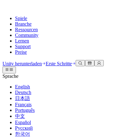
Spiele
Branche
Ressourcen
Community
Lernen
Support
Preise
Entwicklung
Anwendungsfälle
Technische Bibliothek
Community Hub
Für jedes Niveau
Kundendienstoptionen
Unity herunterladen
Erste Schritte
Unity Engine
3D-Zusammenarbeit
Dokumentation
Diskussionen
Unity Learn
Hilfe erhalten
Sprache
Erstellen Sie 2D- und 3D-Spiele für jede Plattform
Erstellen und überprüfen Sie 3D-Projekte in Echtzeit
Meistern Sie Unity-Fähigkeiten kostenlos
Wir helfen Ihnen, mit Unity erfolgreich zu sein
Offizielle Benutzerhandbücher und API-Referenzen
Diskutieren, Probleme lösen und verbinden
English
Zusammenarbeit
Immersive Schulung
Professionelles Training
Erfolgspläne
Deutsch
Entwicklertools
Veranstaltungen
Schnell mit Ihrem Team zusammenarbeiten und iterieren
In immersiven Umgebungen trainieren
Verbessern Sie Ihr Team mit Unity-Trainern
Erreichen Sie Ihre Ziele schneller mit Expertenunterstützung
日本語
Versionsfreigaben und Fehlerverfolgung
Globale und lokale Veranstaltungen
Unity herunterladen
Neu bei Unity
Français
Gemeinschaftsgeschichten
Kundenerlebnisse
FAQ
Português
Roadmap
Abonnements und Preise
Interaktive 3D-Erlebnisse erstellen
Erste Schritte
Antworten auf häufige Fragen
中文
Bevorstehende Funktionen überprüfen
Made with Unity
Bereitstellen
Branchen
Beginnen Sie noch heute mit dem Lernen
Español
Präsentation von Unity-Schöpfern
Русский
Kontakt aufnehmen
Glossar
한국어
Multiplattform
Fertigung
Unity Essential Pathways
Verbinden Sie sich mit unserem Team
Bibliothek technischer Begriffe
Livestreams